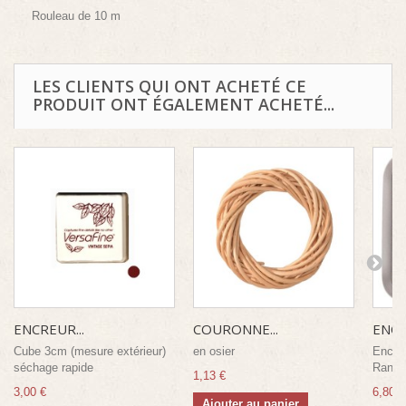
Rouleau de 10 m
LES CLIENTS QUI ONT ACHETÉ CE
PRODUIT ONT ÉGALEMENT ACHETÉ...
ENCREUR...
COURONNE...
ENCR
Cube 3cm (mesure extérieur)
en osier
Encreu
séchage rapide
Range
1,13 €
3,00 €
6,80 €
Ajouter au panier