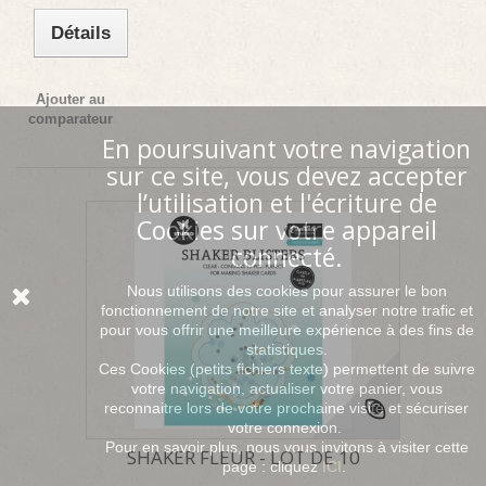
Détails
Ajouter au
comparateur
En poursuivant votre navigation
sur ce site, vous devez accepter
l’utilisation et l'écriture de
Cookies sur votre appareil
connecté.
Nous utilisons des cookies pour assurer le bon
fonctionnement de notre site et analyser notre trafic et
pour vous offrir une meilleure expérience à des fins de
statistiques.
Ces Cookies (petits fichiers texte) permettent de suivre
votre navigation, actualiser votre panier, vous
reconnaitre lors de votre prochaine visite et sécuriser
votre connexion.
Pour en savoir plus, nous vous invitons à visiter cette
SHAKER FLEUR - LOT DE 10
page : cliquez
ICI
.