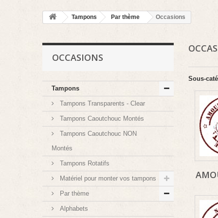
Tampons
Par thème
Occasions
OCCA
OCCASIONS
Sous-caté
Tampons
Tampons Transparents - Clear
Tampons Caoutchouc Montés
Tampons Caoutchouc NON
Montés
Tampons Rotatifs
AMOU
Matériel pour monter vos tampons
Par thème
Alphabets