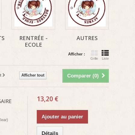
TS
RENTRÉE -
AUTRES
ECOLE
Afficher :
Grille
Liste
t
Afficher tout
Comparer (
0
)
13,20 €
AIRE
Ajouter au panier
lear)
Détails