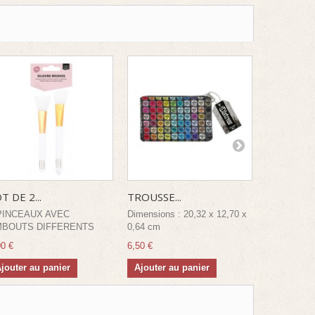
T DE 2...
TROUSSE...
PLAQUE...
PINCEAUX AVEC
Dimensions : 20,32 x 12,70 x
BOUTS DIFFERENTS
0,64 cm
5,20 €
00 €
6,50 €
Ajouter a
jouter au panier
Ajouter au panier