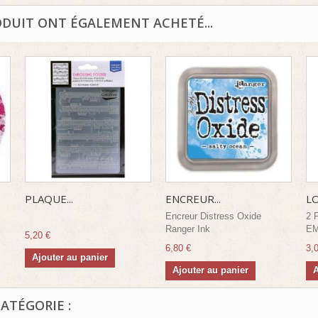
ODUIT ONT ÉGALEMENT ACHETÉ...
PLAQUE...
ENCREUR...
LO
Encreur Distress Oxide
2 
Ranger Ink
EM
5,20 €
6,80 €
3,
Ajouter au panier
Ajouter au panier
A
ATÉGORIE :