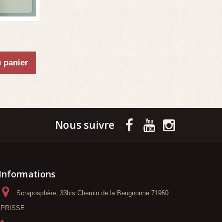
u panier
Nous suivre
Informations
Scraposphère, 33bis Chemin de la Beugnonne 71960
PRISSE