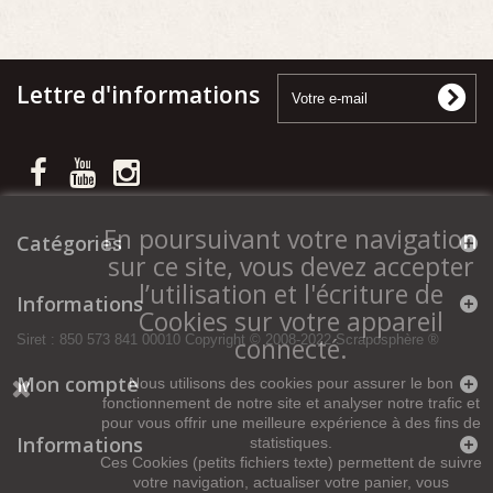
Lettre d'informations
En poursuivant votre navigation
Catégories
sur ce site, vous devez accepter
l’utilisation et l'écriture de
Informations
Cookies sur votre appareil
connecté.
Siret : 850 573 841 00010 Copyright © 2008-2022 Scraposphère ®
Mon compte
Nous utilisons des cookies pour assurer le bon
fonctionnement de notre site et analyser notre trafic et
pour vous offrir une meilleure expérience à des fins de
Informations
statistiques.
Ces Cookies (petits fichiers texte) permettent de suivre
votre navigation, actualiser votre panier, vous