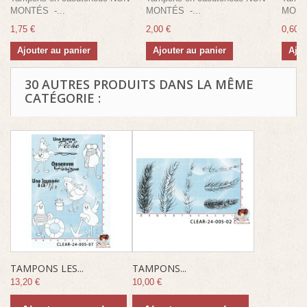
MONTÉS -...
MONTÉS -...
MONTÉ
1,75 €
2,00 €
0,60 €
Ajouter au panier
Ajouter au panier
Ajou
30 AUTRES PRODUITS DANS LA MÊME
CATÉGORIE :
TAMPONS LES...
TAMPONS...
13,20 €
10,00 €