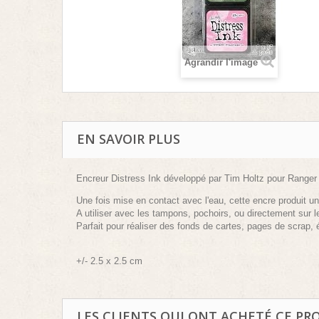
Agrandir l'image
EN SAVOIR PLUS
Encreur Distress Ink développé par Tim Holtz pour Ranger 
Une fois mise en contact avec l'eau, cette encre produit un 
A utiliser avec les tampons, pochoirs, ou directement sur le
Parfait pour réaliser des fonds de cartes, pages de scrap, é
+/- 2.5 x 2.5 cm
LES CLIENTS QUI ONT ACHETÉ CE PR