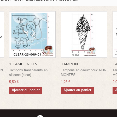
1 TAMPON LES...
TAMPON...
TA
ON
Tampons transparents en
Tampons en caoutchouc NON
Ta
silicone (clear)...
MONTÉS -...
MO
5,50 €
1,25 €
2,
Ajouter au panier
Ajouter au panier
A