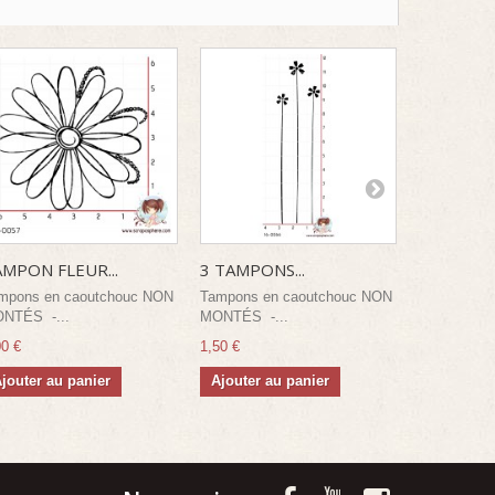
MPON FLEUR...
3 TAMPONS...
TAMPON..
mpons en caoutchouc NON
Tampons en caoutchouc NON
Tampons e
NTÉS -...
MONTÉS -...
MONTÉS -.
00 €
1,50 €
0,75 €
jouter au panier
Ajouter au panier
Ajouter a