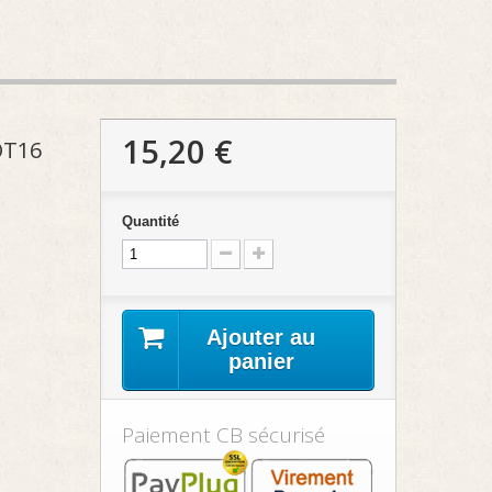
15,20 €
OT16
Quantité
Ajouter au
panier
Paiement CB sécurisé