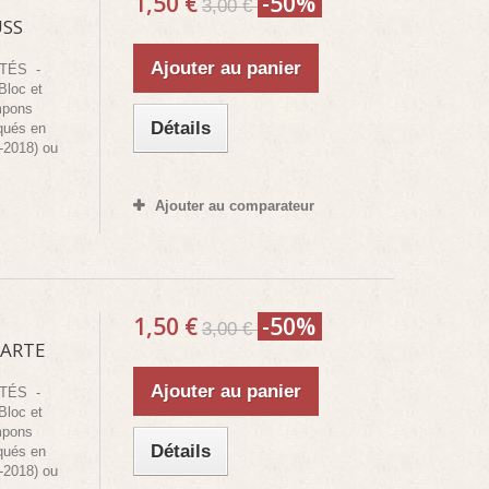
1,50 €
-50%
3,00 €
SS
Ajouter au panier
NTÉS -
Bloc et
mpons
Détails
iqués en
-2018) ou
Ajouter au comparateur
1,50 €
-50%
3,00 €
ARTE
Ajouter au panier
NTÉS -
Bloc et
mpons
Détails
iqués en
-2018) ou