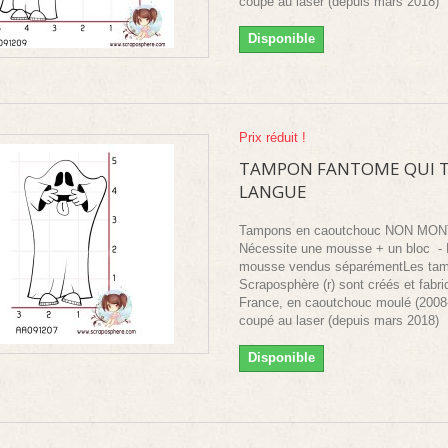
coupé au laser (depuis mars 2018)
Disponible
Prix réduit !
TAMPON FANTOME QUI T
LANGUE
Tampons en caoutchouc NON MO
Nécessite une mousse + un bloc - 
mousse vendus séparémentLes ta
Scraposphère (r) sont créés et fabr
France, en caoutchouc moulé (2008
coupé au laser (depuis mars 2018)
Disponible