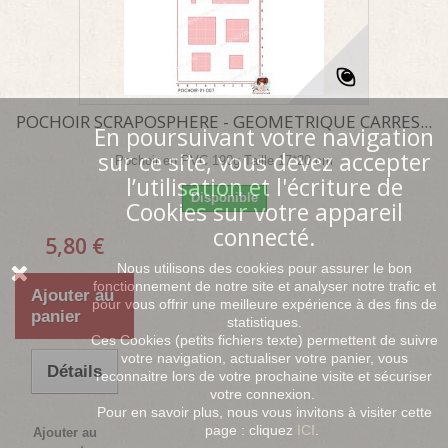
POCHOIR SCRAPOSPHERE - GEOMETRIQUE CARRES...
En poursuivant votre navigation
sur ce site, vous devez accepter
Pochoir en PVC 190g Taille 17*20 cm
l’utilisation et l'écriture de
Disponible
Cookies sur votre appareil
connecté.
5,80 €
Nous utilisons des cookies pour assurer le bon
fonctionnement de notre site et analyser notre trafic et
Ajouter au
pour vous offrir une meilleure expérience à des fins de
panier
statistiques.
Ces Cookies (petits fichiers texte) permettent de suivre
votre navigation, actualiser votre panier, vous
Détails
reconnaitre lors de votre prochaine visite et sécuriser
votre connexion.
Pour en savoir plus, nous vous invitons à visiter cette
page : cliquez
ICI
.
Ajouter au