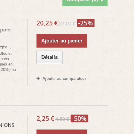
20,25 €
-25%
27,00 €
mpons
Ajouter au panier
NTÉS -
Bloc et
Détails
mpons
iqués en
-2018) ou
Ajouter au comparateur
2,25 €
-50%
4,50 €
ANIONS