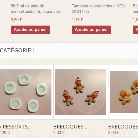
88.7 ml de pâte de
Tampons en caoutchouc NON
Bl
textureCouleur transparante
MONTÉS -...
no
6,50 €
1,75 €
1,
Ajouter au panier
Ajouter au panier
A
CATÉGORIE :
5 RESSORTS...
BRELOQUES...
BRELOQUES.
2,20 €
2,00 €
2,00 €