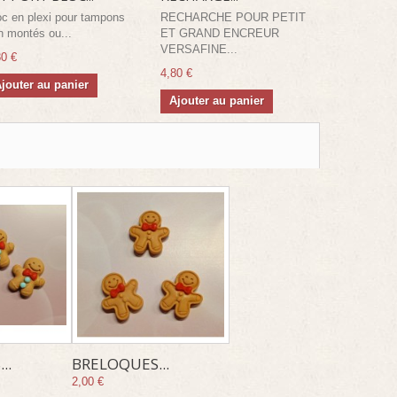
oc en plexi pour tampons
RECHARCHE POUR PETIT
Encreur Dis
n montés ou...
ET GRAND ENCREUR
Ranger Ink
VERSAFINE...
80 €
6,80 €
4,80 €
jouter au panier
Ajouter a
Ajouter au panier
..
BRELOQUES...
2,00 €