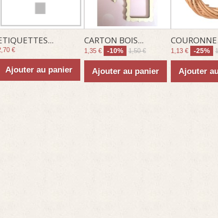
ETIQUETTES...
CARTON BOIS...
COURONNE.
2,70 €
-10%
-25%
1,35 €
1,50 €
1,13 €
1
Ajouter au panier
Ajouter au panier
Ajouter a