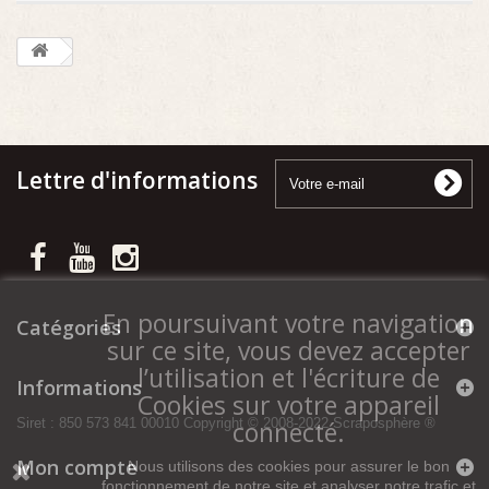
Lettre d'informations
En poursuivant votre navigation
Catégories
sur ce site, vous devez accepter
l’utilisation et l'écriture de
Informations
Cookies sur votre appareil
connecté.
Siret : 850 573 841 00010 Copyright © 2008-2022 Scraposphère ®
Mon compte
Nous utilisons des cookies pour assurer le bon
fonctionnement de notre site et analyser notre trafic et