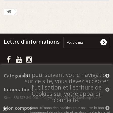
Lettre d'informations
En poursuivant votre navigation
Catégories
sur ce site, vous devez accepter
l’utilisation et l'écriture de
Informations
Cookies sur votre appareil
connecté.
Siret : 850 573 841 00010 Copyright © 2008-2022 Scraposphère ®
Mon compte
Nous utilisons des cookies pour assurer le bon
fonctionnement de notre site et analyser notre trafic et