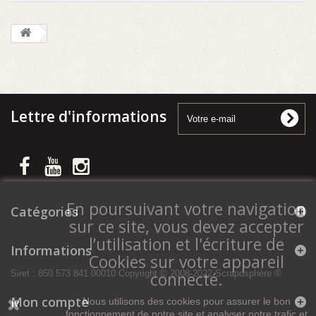
Lettre d'informations
En poursuivant votre navigation
Catégories
sur ce site, vous devez accepter
l’utilisation et l'écriture de
Informations
Cookies sur votre appareil
connecté.
Siret : 850 573 841 00010 Copyright © 2008-2022 Scraposphère ®
Mon compte
Nous utilisons des cookies pour assurer le bon
fonctionnement de notre site et analyser notre trafic et