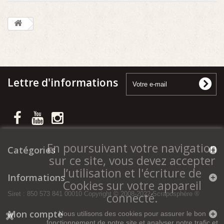
Lettre d'informations
En poursuivant votre navigation
Catégories
sur ce site, vous devez accepter
l’utilisation et l'écriture de
Informations
Cookies sur votre appareil
connecté.
Siret : 850 573 841 00010 Copyright © 2008-2022 Scraposphère ®
Mon compte
Nous utilisons des cookies pour assurer le bon
fonctionnement de notre site et analyser notre trafic et