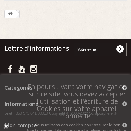
Lettre d'informations
En poursuivant votre navigation
Catégories
sur ce site, vous devez accepter
l’utilisation et l'écriture de
Informations
Cookies sur votre appareil
connecté.
Siret : 850 573 841 00010 Copyright © 2008-2022 Scraposphère ®
Mon compte
Nous utilisons des cookies pour assurer le bon
fonctionnement de notre site et analyser notre trafic et