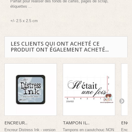
Parfait pour réaliser des fonds de cartes, pages de scrap,
étiquettes ...
+/- 2.5 x 2.5 cm
LES CLIENTS QUI ONT ACHETÉ CE
PRODUIT ONT ÉGALEMENT ACHETÉ...
ENCREUR...
TAMPON IL...
ENCR
Encreur Distress Ink - version
Tampons en caoutchouc NON
Encreu