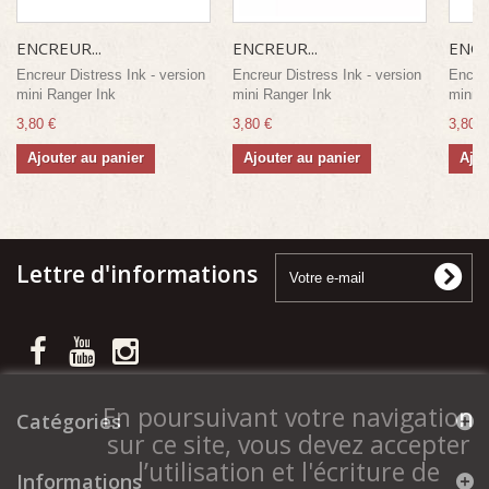
ENCREUR...
ENCREUR...
ENCR
Encreur Distress Ink - version
Encreur Distress Ink - version
Encreu
mini Ranger Ink
mini Ranger Ink
mini R
3,80 €
3,80 €
3,80 €
Ajouter au panier
Ajouter au panier
Ajou
Lettre d'informations
En poursuivant votre navigation
Catégories
sur ce site, vous devez accepter
l’utilisation et l'écriture de
Informations