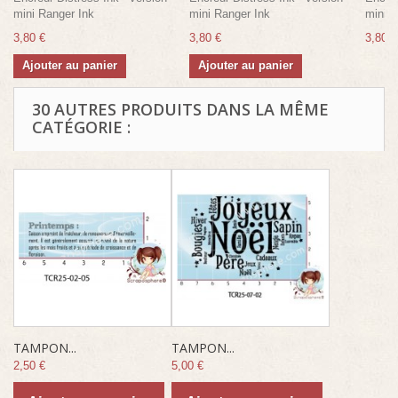
mini Ranger Ink
mini Ranger Ink
mini R
3,80 €
3,80 €
3,80 €
Ajouter au panier
Ajouter au panier
30 AUTRES PRODUITS DANS LA MÊME
CATÉGORIE :
TAMPON...
TAMPON...
2,50 €
5,00 €