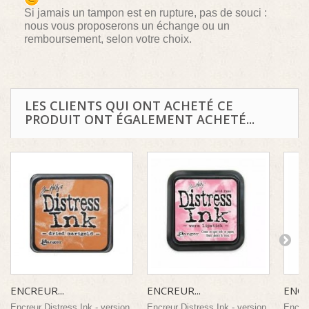
Si jamais un tampon est en rupture, pas de souci :
nous vous proposerons un échange ou un
remboursement, selon votre choix.
LES CLIENTS QUI ONT ACHETÉ CE
PRODUIT ONT ÉGALEMENT ACHETÉ...
ENCREUR...
ENCREUR...
ENCR
Encreur Distress Ink - version
Encreur Distress Ink - version
Encreu