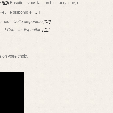
e
[ICI]
Ensuite il vous faut un bloc acrylique, un
 Feuille disponible
[ICI]
e neuf !
Colle disponible
[ICI]
ur !
Coussin disponible
[ICI]
lon votre choix.