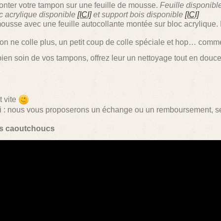
monter votre tampon sur une feuille de mousse.
Feuille disponibl
c acrylique disponible
[ICI]
et support bois disponible
[ICI]
 mousse avec une feuille autocollante montée sur bloc acrylique.
pon ne colle plus, un petit coup de colle spéciale et hop… comm
bien soin de vos tampons, offrez leur un nettoyage tout en douce
t vite
ci : nous vous proposerons un échange ou un remboursement, se
ns caoutchoucs