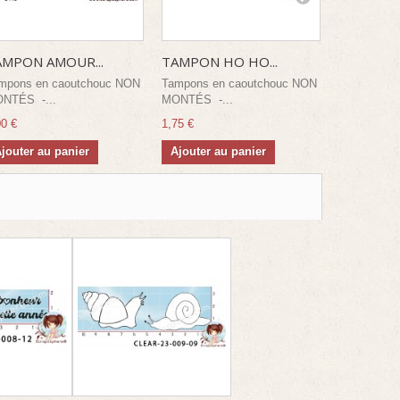
AMPON AMOUR...
TAMPON HO HO...
TAMPON..
mpons en caoutchouc NON
Tampons en caoutchouc NON
Tampons e
NTÉS -...
MONTÉS -...
MONTÉS -.
00 €
1,75 €
0,50 €
jouter au panier
Ajouter au panier
Ajouter a