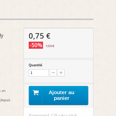
0,75 €
ly
-50%
1,50 €
Quantité
s en
Ajouter au
panier
(depuis
Paiement CB sécurisé