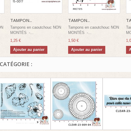
TAMPON...
TAMPON...
T
ON
Tampons en caoutchouc NON
Tampons en caoutchouc NON
Ta
MONTÉS -...
MONTÉS -...
MO
1,25 €
1,50 €
1,
Ajouter au panier
Ajouter au panier
A
CATÉGORIE :