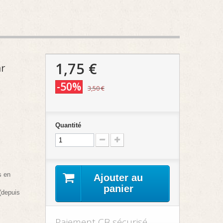
1,75 €
r
-50%
3,50 €
Quantité
s en
Ajouter au
panier
(depuis
Paiement CB sécurisé