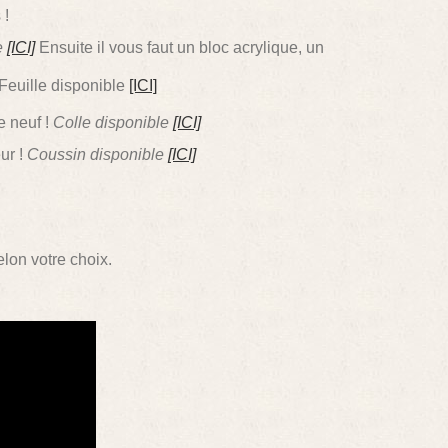
 !
e
[ICI]
Ensuite il vous faut un bloc acrylique, un
 Feuille disponible
[ICI]
e neuf !
Colle disponible
[ICI]
ur !
Coussin disponible
[ICI]
lon votre choix.