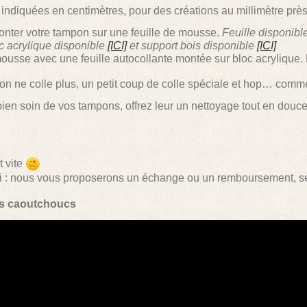
indiquées en centimètres, pour des créations au millimètre près
monter votre tampon sur une feuille de mousse.
Feuille disponibl
c acrylique disponible
[ICI]
et support bois disponible
[ICI]
 mousse avec une feuille autocollante montée sur bloc acrylique.
pon ne colle plus, un petit coup de colle spéciale et hop… comm
bien soin de vos tampons, offrez leur un nettoyage tout en douce
t vite
ci : nous vous proposerons un échange ou un remboursement, se
ns caoutchoucs