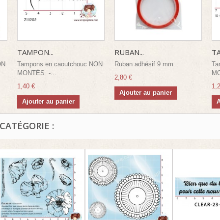
TAMPON...
RUBAN...
TA
ON
Tampons en caoutchouc NON
Ruban adhésif 9 mm
Ta
MONTÉS -...
MO
2,80 €
1,40 €
1,
Ajouter au panier
Ajouter au panier
A
CATÉGORIE :