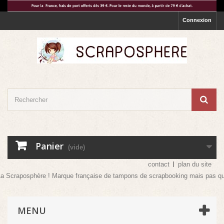
Connexion
Panier
(vide)
contact
plan du site
osphère ! Marque française de tampons de scrapbooking mais pas que ! Venez v
MENU