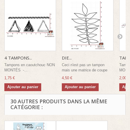
4 TAMPONS...
DIE...
TAMP
Tampons en caoutchouc NON
Ceci n'est pas un tampon
Tampo
MONTÉS -...
mais une matrice de coupe
MONTÉ
1,75 €
4,50 €
2,00 €
Ajouter au panier
Ajouter au panier
Ajou
30 AUTRES PRODUITS DANS LA MÊME
CATÉGORIE :