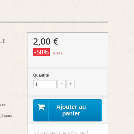
2,00 €
LE
-50%
4,00 €
Quantité
s en
Ajouter au
panier
(depuis
Paiement CB sécurisé