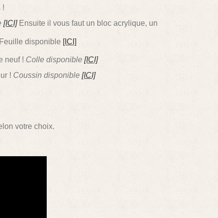
 !
e
[ICI]
Ensuite il vous faut un bloc acrylique, un
 Feuille disponible
[ICI]
e neuf !
Colle disponible
[ICI]
ur !
Coussin disponible
[ICI]
lon votre choix.