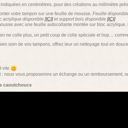
indiquées en centimètres, pour des créations au millimètre près
monter votre tampon sur une feuille de mousse.
Feuille disponibl
c acrylique disponible
[ICI]
et support bois disponible
[ICI]
 mousse avec une feuille autocollante montée sur bloc acrylique.
pon ne colle plus, un petit coup de colle spéciale et hop… comm
bien soin de vos tampons, offrez leur un nettoyage tout en douce
t vite
ci : nous vous proposerons un échange ou un remboursement, se
ns caoutchoucs