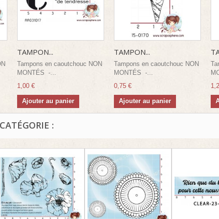
TAMPON...
TAMPON...
TA
ON
Tampons en caoutchouc NON
Tampons en caoutchouc NON
Ta
MONTÉS -...
MONTÉS -...
MO
1,00 €
0,75 €
1,
Ajouter au panier
Ajouter au panier
A
CATÉGORIE :