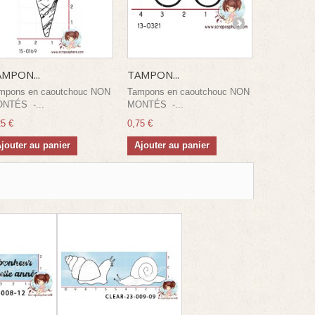
MPON...
TAMPON...
TAMPON B
mpons en caoutchouc NON
Tampons en caoutchouc NON
Tampons e
NTÉS -...
MONTÉS -...
MONTÉS -.
25 €
0,75 €
1,75 €
jouter au panier
Ajouter au panier
Ajouter a